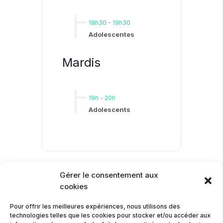
18h30
-
19h30
Adolescentes
Mardis
19h
-
20h
Adolescents
Étiquettes :
,
Gérer le consentement aux
ADOLESCENTS
cookies
,
,
,
ASSISES
COURS
EDUCATION
,
Pour offrir les meilleures expériences, nous utilisons des
GRANDIR
SPIRITUALITÉ
technologies telles que les cookies pour stocker et/ou accéder aux