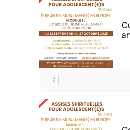
C
a
C