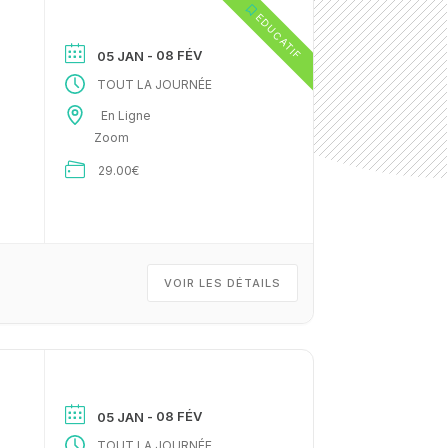
EDUCATIF
- 08 FÉV
05 JAN
TOUT LA JOURNÉE
En Ligne
Zoom
29.00€
VOIR LES DÉTAILS
- 08 FÉV
05 JAN
TOUT LA JOURNÉE