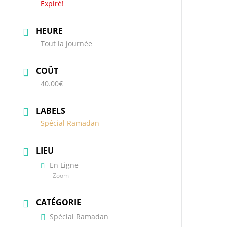
Expiré!
HEURE
Tout la journée
COÛT
40.00€
LABELS
Spécial Ramadan
LIEU
En Ligne
Zoom
CATÉGORIE
Spécial Ramadan