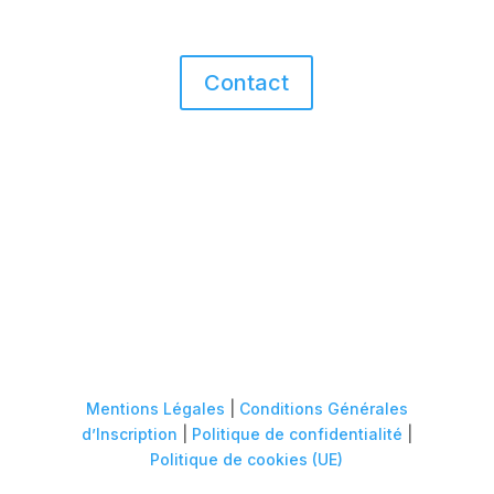
Contact
Rue de Magombroux 223
4800 Verviers, Belgique
contact@lumieresurlumiere.be
Mentions Légales
|
Conditions Générales
d’Inscription
|
Politique de confidentialité
|
Politique de cookies (UE)