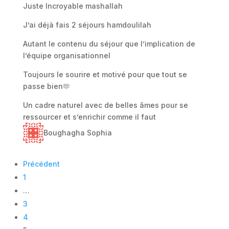
Juste Incroyable mashallah
J’ai déjà fais 2 séjours hamdoulilah
Autant le contenu du séjour que l’implication de
l’équipe organisationnel
Toujours le sourire et motivé pour que tout se
passe bien🫶
Un cadre naturel avec de belles âmes pour se
ressourcer et s’enrichir comme il faut
Boughagha Sophia
Navigation
Précédent
Site
Page
1
Reviews
…
Page
3
Page
4