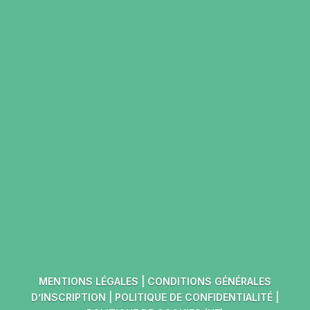

LUMIÈRE SUR LUMIÈRE
CONTACT
Rue de Magombroux 223
4800 Verviers, Belgique
contact@lumieresurlumiere.be
MENTIONS LÉGALES
|
CONDITIONS GÉNÉRALES
D’INSCRIPTION
|
POLITIQUE DE CONFIDENTIALITÉ
|