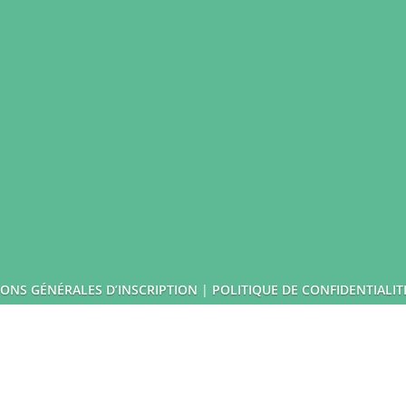
LUMIÈRE SUR LUMIÈRE
CONTACT
Rue de Magombroux 223
4800 Verviers, Belgique
contact@lumieresurlumiere.be
ONS GÉNÉRALES D’INSCRIPTION
|
POLITIQUE DE CONFIDENTIALIT