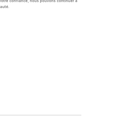
 votre confiance, nous pouvons continuer à
auté.