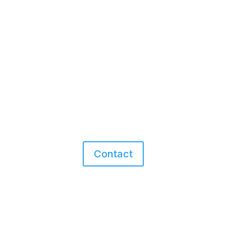
Lumière sur Lumière
Contact
Rue de Magombroux 223
4800 Verviers, Belgique
contact@lumieresurlumiere.be