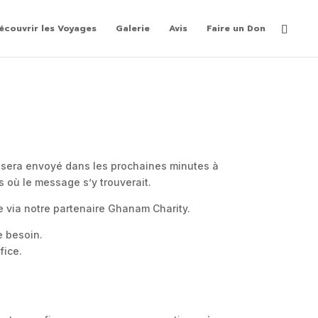
écouvrir les Voyages
Galerie
Avis
Faire un Don
 sera envoyé dans les prochaines minutes à
s où le message s’y trouverait.
ce via notre partenaire Ghanam Charity.
e besoin.
fice.